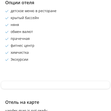
Опции отеля
детское меню в ресторане
крытый бассейн
няня
обмен валют
прачечная
фитнес центр
химчистка
Экскурсии
Отель на карте
yandex map is not ready