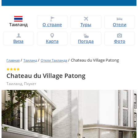
Таиланд
О стране
Туры
Отели
Виза
Карта
Погода
Фото
/
/
/
Chateau du Village Patong
Главная
Таиланд
Отели Таиланда
Chateau du Village Patong
Таиланд
,
Пхукет