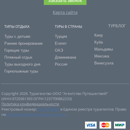
Заказать звонок
Карта сайта
ТУРБЛОГ
ТИПЫ ОТДЫХА
ТУРЫ В СТРАНЫ
Кипр
Туры с детьми
Турция
Куба
Раннее бронирование
Египет
Мальдивы
Горящие туры
ОАЭ
Мексика
Пляжный отдых
Доминикана
Венесуэла
Туры выходного дня
Россия
Горнолыжные туры
Copyright 2026. Турагенство ООО "Агентство Путешествий"
(ИНН:9729361393 ОГРН:1237700862233)
Политика конфиденциальности
Реестровый номер:
РТА 0038090
в Едином реестре турагентов. Право
на
использование товарного знака
.