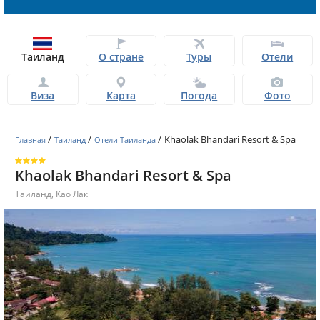
Таиланд
О стране
Туры
Отели
Виза
Карта
Погода
Фото
/
/
/
Khaolak Bhandari Resort & Spa
Главная
Таиланд
Отели Таиланда
Khaolak Bhandari Resort & Spa
Таиланд
,
Као Лак