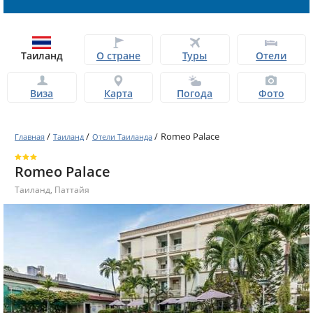
Таиланд
О стране
Туры
Отели
Виза
Карта
Погода
Фото
/
/
/
Romeo Palace
Главная
Таиланд
Отели Таиланда
Romeo Palace
Таиланд
,
Паттайя