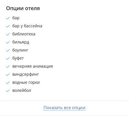
Опции отеля
бар
бар у бассейна
библиотека
бильярд
боулинг
буфет
вечерняя анимация
виндсерфинг
водные горки
волейбол
Показать все опции