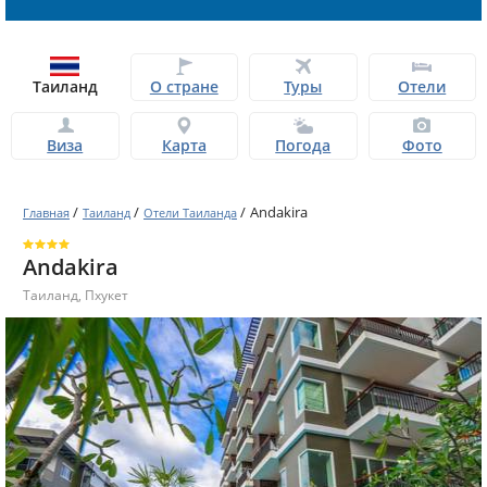
Таиланд
О стране
Туры
Отели
Виза
Карта
Погода
Фото
/
/
/
Andakira
Главная
Таиланд
Отели Таиланда
Andakira
Таиланд
,
Пхукет