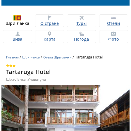
Шри-Ланка
О стране
Туры
Отели
Виза
Карта
Погода
Фото
/
/
/
Tartaruga Hotel
Главная
Шри-ланка
Отели Шри-ланки
Tartaruga Hotel
Шри-Ланка
,
Унаватуна