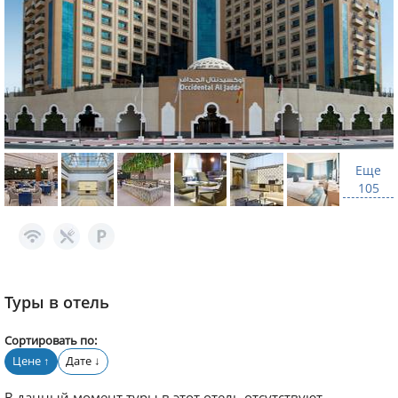
Еще
105
Туры в отель
Сортировать по:
Цене
Дате
↑
↓
В данный момент туры в этот отель отсутствуют