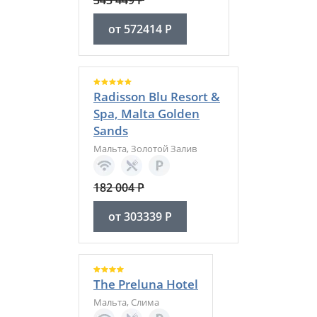
343 449
Р
от
572414
Р
Radisson Blu Resort &
Spa, Malta Golden
Sands
Мальта
,
Золотой Залив
182 004
Р
от
303339
Р
The Preluna Hotel
Мальта
,
Слима