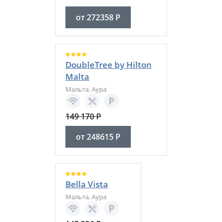
от
272358
Р
DoubleTree by Hilton
Malta
Мальта
,
Аура
149 170
Р
от
248615
Р
Bella Vista
Мальта
,
Аура