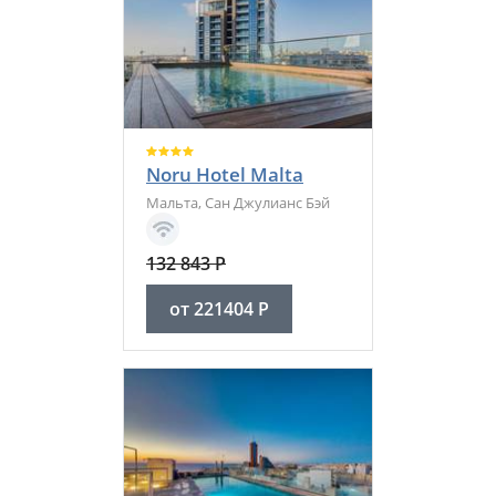
Noru Hotel Malta
Мальта
,
Сан Джулианс Бэй
132 843
Р
от
221404
Р