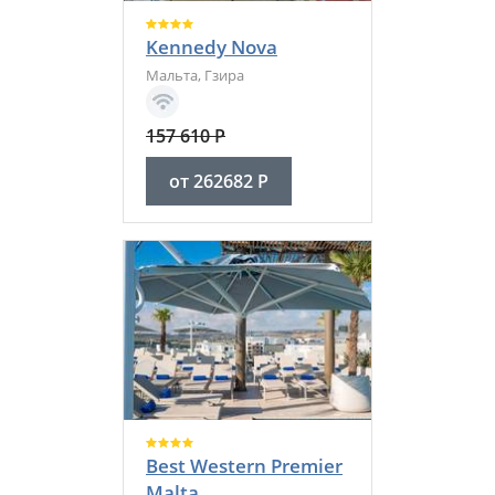
Kennedy Nova
Мальта
,
Гзира
157 610
Р
от
262682
Р
Best Western Premier
Malta