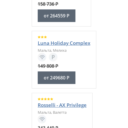
158 736
Р
от
264559
Р
Luna Holiday Complex
Мальта
,
Мелиха
149 808
Р
от
249680
Р
Rosselli - AX Privilege
Мальта
,
Валетта