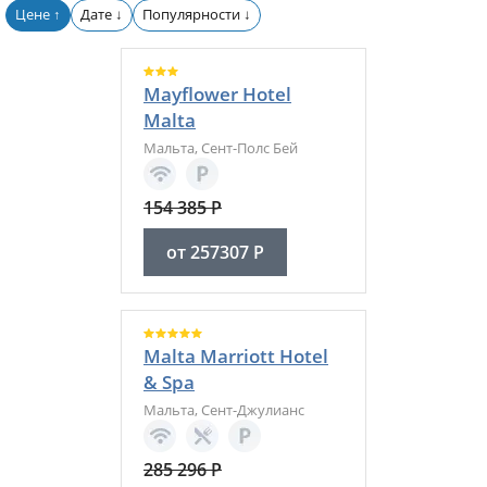
Цене
Дате
Популярности
↑
↓
↓
Mayflower Hotel
Malta
Мальта
,
Сент-Полс Бей
154 385
Р
от
257307
Р
Malta Marriott Hotel
& Spa
Мальта
,
Сент-Джулианс
285 296
Р