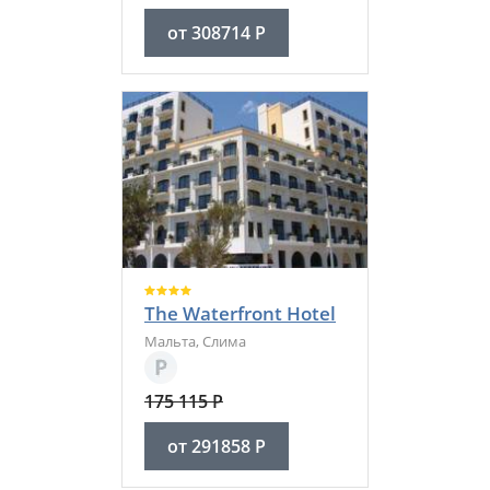
от
308714
Р
The Waterfront Hotel
Мальта
,
Слима
175 115
Р
от
291858
Р