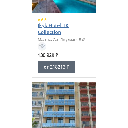
Ikyk Hotel- IK
Collection
Мальта
,
Сан Джулианс Бэй
130 929
Р
от
218213
Р