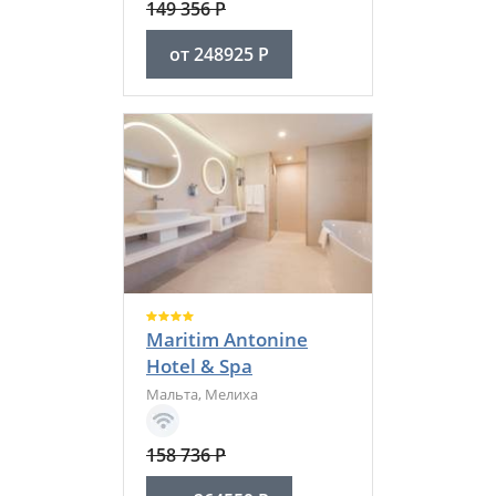
149 356
Р
от
248925
Р
Maritim Antonine
Hotel & Spa
Мальта
,
Мелиха
158 736
Р