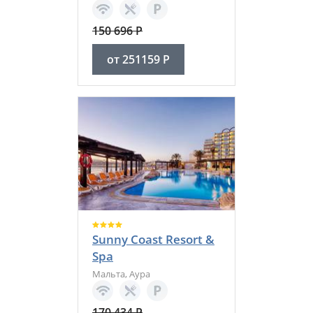
150 696
Р
от
251159
Р
Sunny Coast Resort &
Spa
Мальта
,
Аура
170 434
Р