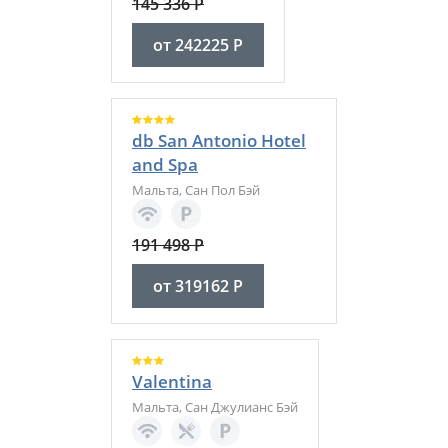
145 336
Р
от
242225
Р
db San Antonio Hotel
and Spa
Мальта
,
Сан Пол Бэй
191 498
Р
от
319162
Р
Valentina
Мальта
,
Сан Джулианс Бэй