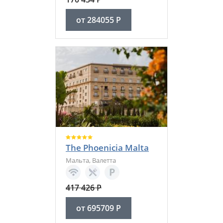
от
284055
Р
The Phoenicia Malta
Мальта
,
Валетта
417 426
Р
от
695709
Р