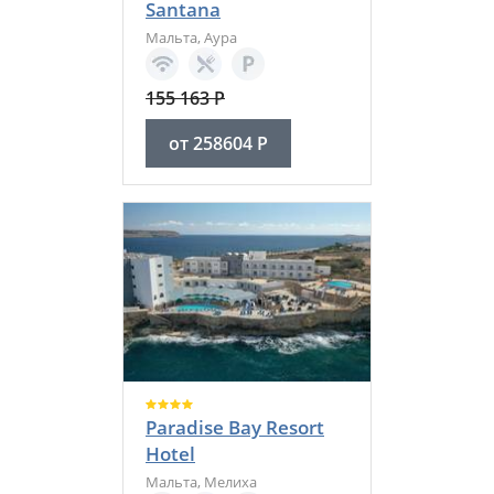
Santana
Мальта
,
Аура
155 163
Р
от
258604
Р
Paradise Bay Resort
Hotel
Мальта
,
Мелиха