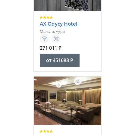
AX Odycy Hotel
Мальта
,
Аура
271 011
Р
от
451683
Р