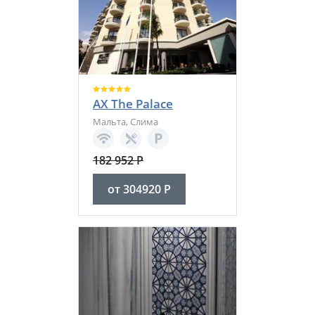
AX The Palace
Мальта
,
Слима
182 952
Р
от
304920
Р