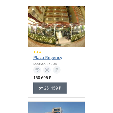
Plaza Regency
Мальта
,
Слима
150 696
Р
от
251159
Р