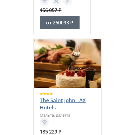
156 057
Р
от
260093
Р
The Saint John - AX
Hotels
Мальта
,
Валетта
185 229
Р