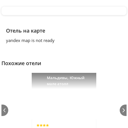
Отель на карте
yandex map is not ready
Похожие отели
,
Мальдивы
Южный
мале атолл