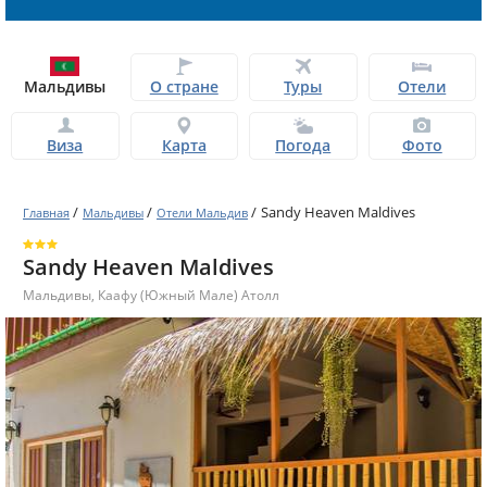
Мальдивы
О стране
Туры
Отели
Виза
Карта
Погода
Фото
/
/
/
Sandy Heaven Maldives
Главная
Мальдивы
Отели Мальдив
Sandy Heaven Maldives
Мальдивы
,
Каафу (Южный Мале) Атолл