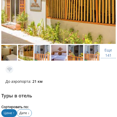
Еще
141
До аэропорта:
21 км
Туры в отель
Сортировать по:
Цене
Дате
↑
↓