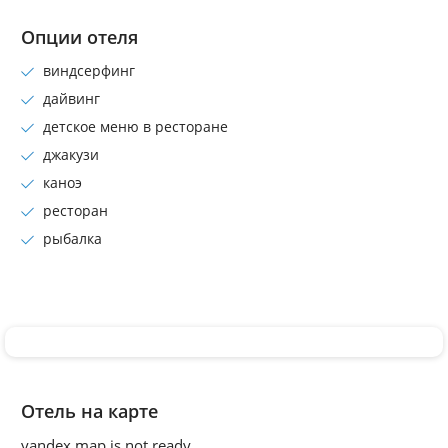
Опции отеля
виндсерфинг
дайвинг
детское меню в ресторане
джакузи
каноэ
ресторан
рыбалка
Отель на карте
yandex map is not ready