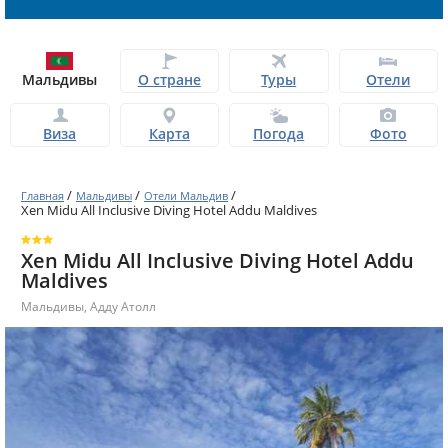
Мальдивы
О стране
Туры
Отели
Виза
Карта
Погода
Фото
/
/
/
Главная
Мальдивы
Отели Мальдив
Xen Midu All Inclusive Diving Hotel Addu Maldives
Xen Midu All Inclusive Diving Hotel Addu
Maldives
Мальдивы
,
Адду Атолл