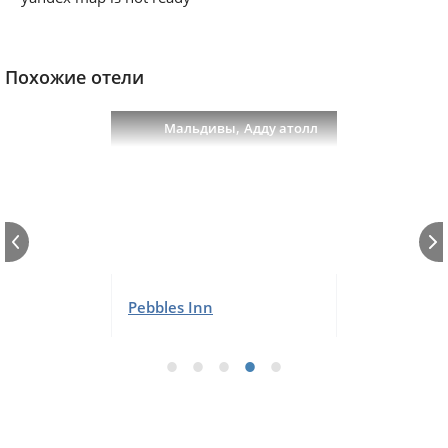
Похожие отели
,
Мальдивы
Адду атолл
Pebbles Inn