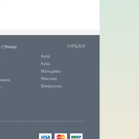
ТУРБЛОГ
В СТРАНЫ
Кипр
я
Куба
т
Мальдивы
Мексика
икана
Венесуэла
я