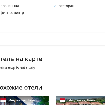
прачечная
ресторан
фитнес центр
тель на карте
ndex map is not ready
охожие отели
,
,
Индонезия
Бали
Индонезия
Бали