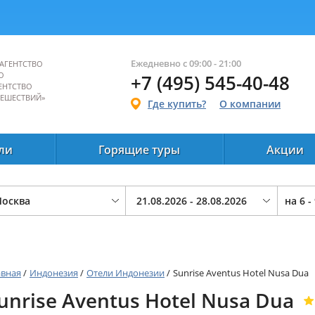
Ежедневно с 09:00 - 21:00
АГЕНТСТВО
О
+7 (495) 545-40-48
ЕНТСТВО
ТЕШЕСТВИЙ»
Где купить?
О компании
ли
Горящие туры
Акции
на
6 -
авная
/
Индонезия
/
Отели Индонезии
/
Sunrise Aventus Hotel Nusa Dua
unrise Aventus Hotel Nusa Dua