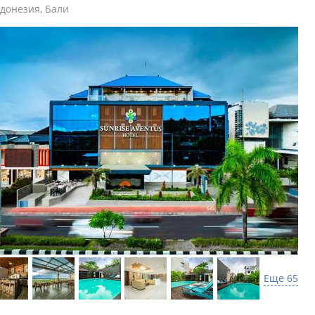
донезия
,
Бали
Еще 65