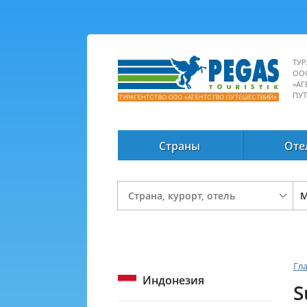
ТУР
ОО
«АГ
ПУ
Страны
Оте
Гл
Индонезия
S