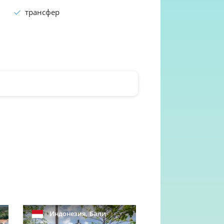
трансфер
,
Индонезия
Бали