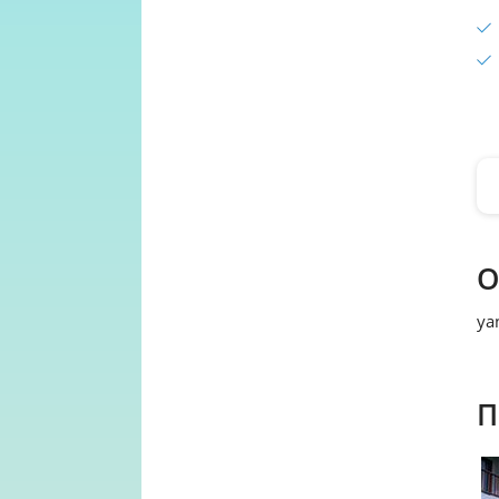
О
ya
П