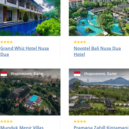
Grand Whiz Hotel Nusa
Novotel Bali Nusa Dua
Dua
Hotel
,
,
Индонезия
Бали
Индонезия
Бали
Munduk Menir Villas
Pramana Zahill Kintamani