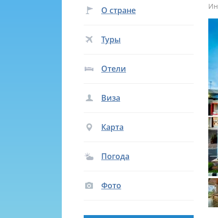
Ин
О стране
Туры
Отели
Виза
Карта
Погода
Фото