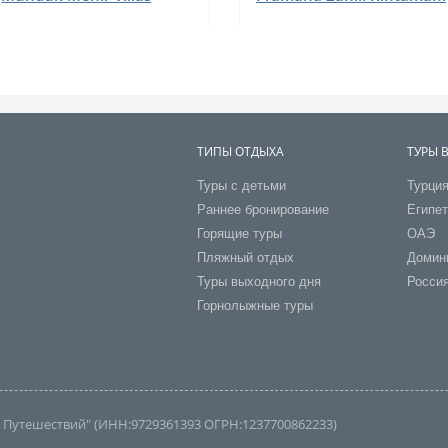
ТИПЫ ОТДЫХА
ТУРЫ 
Туры с детьми
Турци
Раннее бронирование
Египе
Горящие туры
ОАЭ
Пляжный отдых
Домин
Туры выходного дня
Росси
Горнолыжные туры
во Путешествий" (ИНН:9729361393 ОГРН:1237700862233)