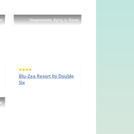
,
ли
Индонезия
Кута, о. бали
Blu-Zea Resort by Double
Six
ли