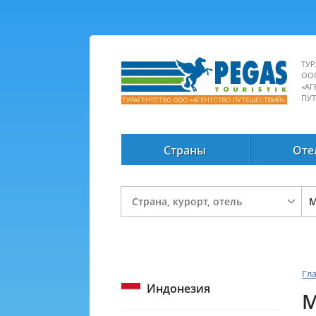
ТУР
ОО
«АГ
ПУ
Страны
Оте
Гл
Индонезия
M