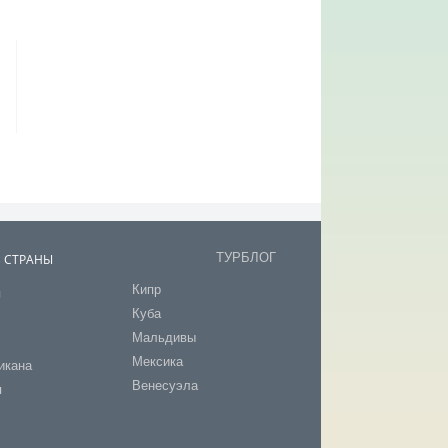
ТУРБЛОГ
В СТРАНЫ
Кипр
я
Куба
т
Мальдивы
Мексика
икана
Венесуэла
я