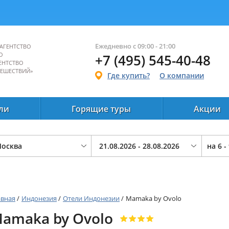
Ежедневно с 09:00 - 21:00
АГЕНТСТВО
О
+7 (495) 545-40-48
ЕНТСТВО
ТЕШЕСТВИЙ»
Где купить?
О компании
ли
Горящие туры
Акции
на
6 -
авная
/
Индонезия
/
Отели Индонезии
/
Mamaka by Ovolo
amaka by Ovolo