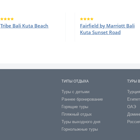
Tribe Bali Kuta Beach
Fairfield by Marriott Bali
Kuta Sunset Road
ТИПЫ ОТДЫХА
ТУРЫ 
Туры с детьми
Турци
Раннее бронирование
Египе
Горящие туры
ОАЭ
Пляжный отдых
Домин
Туры выходного дня
Росси
Горнолыжные туры