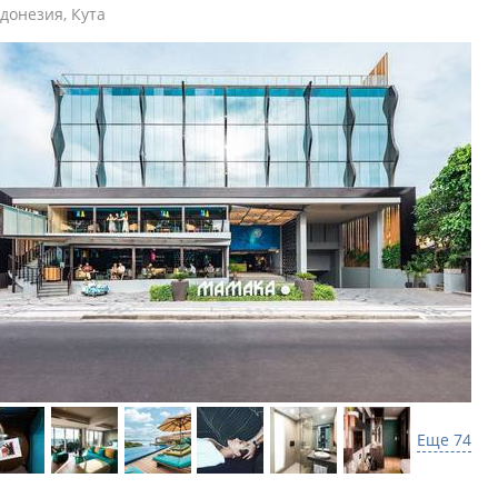
донезия
,
Кута
Еще 74