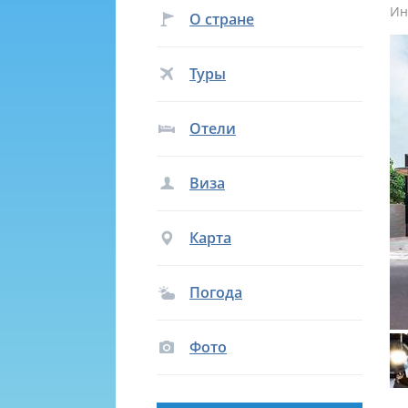
Ин
О стране
Туры
Отели
Виза
Карта
Погода
Фото