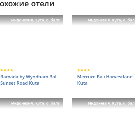
охожие отели
,
,
Индонезия
Кута, о. бали
Индонезия
Кута, о. ба
Ramada by Wyndham Bali
Mercure Bali Harvestland
Sunset Road Kuta
Kuta
,
,
Индонезия
Кута, о. бали
Индонезия
Кута, о. ба