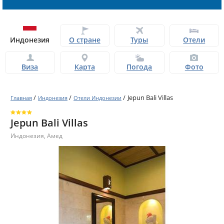
Индонезия
О стране
Туры
Отели
Виза
Карта
Погода
Фото
/
/
/
Jepun Bali Villas
Главная
Индонезия
Отели Индонезии
Jepun Bali Villas
Индонезия
,
Амед