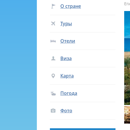
Ег
О стране
Туры
Отели
Виза
Карта
Погода
Фото