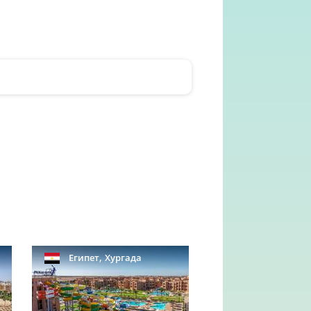
,
Египет
Хургада