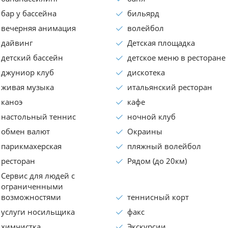
бар у бассейна
бильярд
вечерняя анимация
волейбол
дайвинг
Детская площадка
детский бассейн
детское меню в ресторане
джуниор клуб
дискотека
живая музыка
итальянский ресторан
каноэ
кафе
настольный теннис
ночной клуб
обмен валют
Окраины
парикмахерская
пляжный волейбол
ресторан
Рядом (до 20км)
Сервис для людей с
ограниченными
возможностями
теннисный корт
услуги носильщика
факс
химчистка
Экскурсии