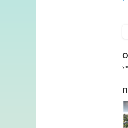
О
ya
П