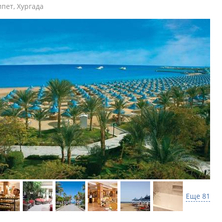
ипет
,
Хургада
Еще 81