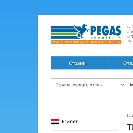
ТУР
ОО
«АГ
ПУ
Страны
Оте
Гл
Египет
T