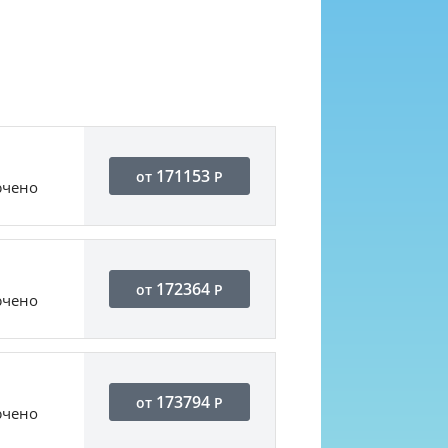
171153
от
Р
ючено
172364
от
Р
ючено
173794
от
Р
ючено