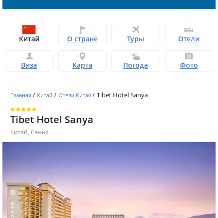
Китай
О стране
Туры
Отели
Виза
Карта
Погода
Фото
/
/
/
Tibet Hotel Sanya
Главная
Китай
Отели Китая
Tibet Hotel Sanya
Китай
,
Санья