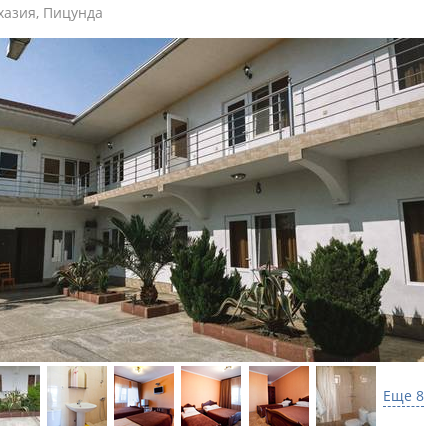
хазия
,
Пицунда
Еще 8