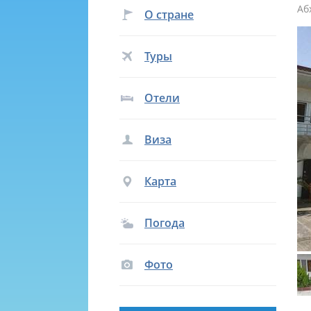
Аб
О стране
Туры
Отели
Виза
Карта
Погода
Фото