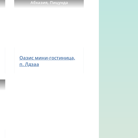
,
Абхазия
Пицунда
Оазис мини-гостиница,
п. Лдзаа