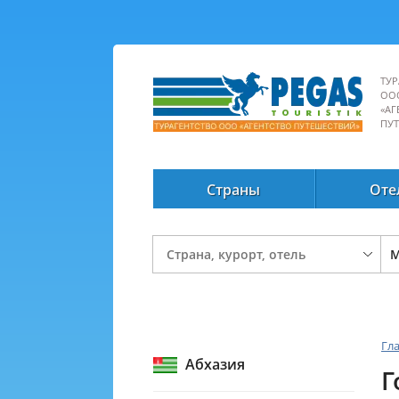
ТУР
ОО
«АГ
ПУ
Страны
Оте
Гл
Абхазия
Г