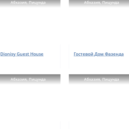
,
,
Абхазия
Пицунда
Абхазия
Пицунда
Dionisy Guest House
Гостевой Дом Фазенда
,
,
Абхазия
Пицунда
Абхазия
Пицунда