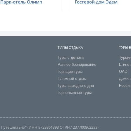
Парк-отель Олимп
Гостевой дом Эдем
ТИПЫ ОТДЫХА
ТУРЫ 
Туры с детьми
Турци
Раннее бронирование
Египе
Горящие туры
ОАЭ
Пляжный отдых
Домин
Туры выходного дня
Росси
Горнолыжные туры
во Путешествий" (ИНН:9729361393 ОГРН:1237700862233)