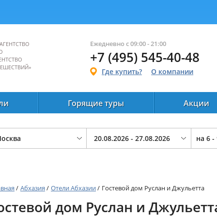
Ежедневно с 09:00 - 21:00
АГЕНТСТВО
О
+7 (495) 545-40-48
ЕНТСТВО
ТЕШЕСТВИЙ»
Где купить?
О компании
ли
Горящие туры
Акции
на
6 -
авная
/
Абхазия
/
Отели Абхазии
/
Гостевой дом Руслан и Джульетта
остевой дом Руслан и Джульетт