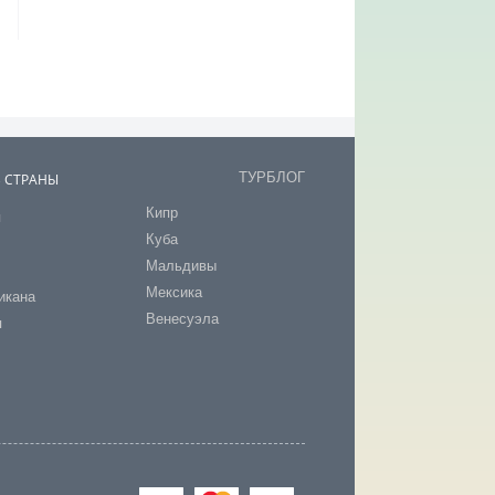
ТУРБЛОГ
В СТРАНЫ
Кипр
я
Куба
т
Мальдивы
Мексика
икана
Венесуэла
я