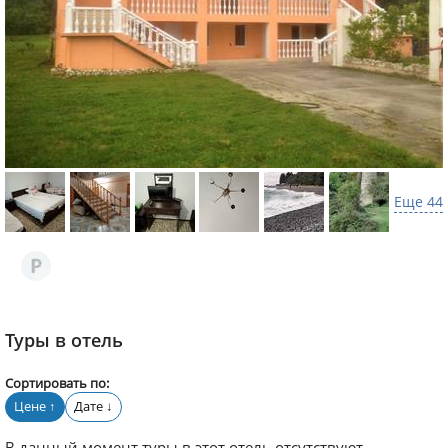
Еще 44
Туры в отель
Сортировать по:
Цене
Дате
↑
↓
В данный момент туры в этот отель отсутствуют