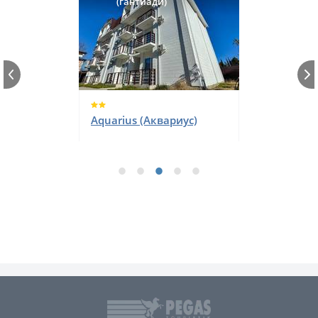
(гантиади)
Aquarius (Аквариус)